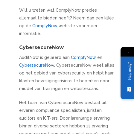
Wilt u weten wat ComplyNow precies
allemaal te bieden heeft? Neem dan een kijkje
Home
op de
ComplyNow
website voor meer
informatie.
Diensten
CybersecureNow
Partners
→
AuditNow is gelieerd aan
ComplyNow
en
Over ons
Hulp nodig?
CybersecureNow
CybersecureNow
. CybersecureNow weet alles
op het gebied van cybersecurity en helpt haar
Birkway
Downloadables
klanten beveiligingsrisico’s te beperken door
NVM
middel van trainingen en websitescans.
Contact
MVA
Het team van CybersecureNow bestaat uit
ComplyNow
ervaren compliance specialisten, juristen,
auditors en ICT-ers. Door jarenlange ervaring
binnen diverse sectoren hebben zij ervaring
opgedaan met een groot aantal risico’s, zoals